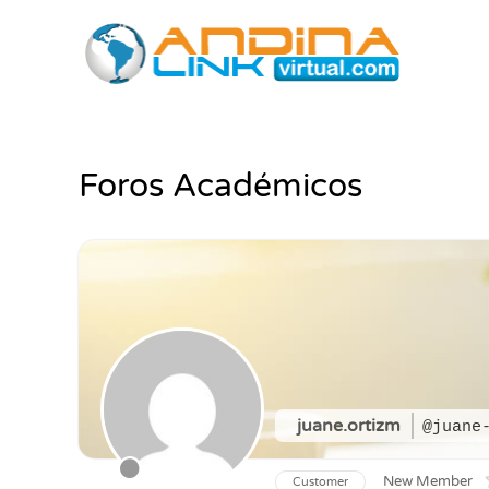
Ir
al
contenido
Foros Académicos
juane.ortizm
@juane
New Member
Customer