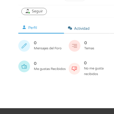
Seguir
Perfil
Actividad
0
0
Mensajes del Foro
Temas
0
0
No me gusta
Me gustas Recibidos
recibidos