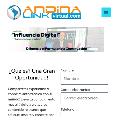
Ir
Men
al
contenido
princ
¿Que es? Una Gran
Nombre
Oportunidad!
Comparte tu experiencia y
Correo electrónico
conocimiento técnico con el
mundo:
Lleva tu conocimiento
más allá del día a día, crea
Teléfono
contenido relevante que
eduque, inspire y conecte con