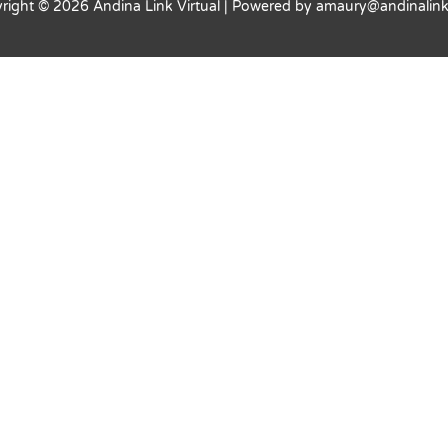
right © 2026
Andina Link Virtual
| Powered by amaury@andinalin